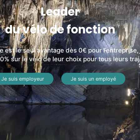
Leader
du vélo de fonction
e est le seul avantage dès 0€ pour l’entreprise,
% sur le vélo de leur choix pour tous leurs traj
Je suis employeur
Je suis un employé